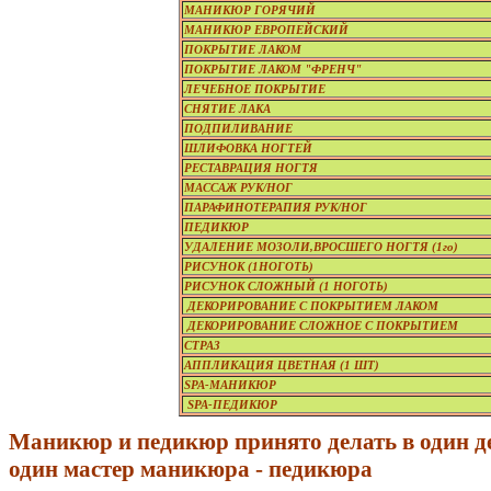
МАНИКЮР ГОРЯЧИЙ
МАНИКЮР ЕВРОПЕЙСКИЙ
ПОКРЫТИЕ ЛАКОМ
ПОКРЫТИЕ ЛАКОМ "ФРЕНЧ"
ЛЕЧЕБНОЕ ПОКРЫТИЕ
СНЯТИЕ ЛАКА
ПОДПИЛИВАНИЕ
ШЛИФОВКА НОГТЕЙ
РЕСТАВРАЦИЯ НОГТЯ
МАССАЖ РУК/НОГ
ПАРАФИНОТЕРАПИЯ РУК/НОГ
ПЕДИКЮР
УДАЛЕНИЕ МОЗОЛИ,ВРОСШЕГО НОГТЯ (1го)
РИСУНОК (1НОГОТЬ)
РИСУНОК СЛОЖНЫЙ (1 НОГОТЬ)
ДЕКОРИРОВАНИЕ С ПОКРЫТИЕМ ЛАКОМ
ДЕКОРИРОВАНИЕ СЛОЖНОЕ С ПОКРЫТИЕМ
СТРАЗ
АППЛИКАЦИЯ ЦВЕТНАЯ (1 ШТ)
SPA-МАНИКЮР
SPA-ПЕДИКЮР
Маникюр и педикюр принято делать в один д
один мастер маникюра - педикюра