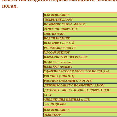
ногах.
НАИМЕНОВАНИЕ
ПОКРЫТИЕ ЛАКОМ
ПОКРЫТИЕ ЛАКОМ "ФРЕНЧ"
ЛЕЧЕБНОЕ ПОКРЫТИЕ
СНЯТИЕ ЛАКА
ПОДПИЛИВАНИЕ
ШЛИФОВКА НОГТЕЙ
РЕСТАВРАЦИЯ НОГТЯ
МАССАЖ РУК/НОГ
ПАРАФИНОТЕРАПИЯ РУК/НОГ
ПЕДИКЮР женский
ПЕДИКЮР мужской
УДАЛЕНИЕ МОЗОЛИ,ВРОСШЕГО НОГТЯ (1го)
РИСУНОК (1НОГОТЬ)
РИСУНОК СЛОЖНЫЙ (1 НОГОТЬ)
ДЕКОРИРОВАНИЕ С ПОКРЫТИЕМ ЛАКОМ
ДЕКОРИРОВАНИЕ СЛОЖНОЕ С ПОКРЫТИЕМ
СТРАЗ
АППЛИКАЦИЯ ЦВЕТНАЯ (1 ШТ)
SPA-ПЕДИКЮР
НАИМЕНОВАНИЕ
МАНИКЮР