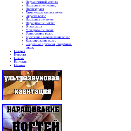
Перманентный макияж
Наращивание ресниц
Прейскурант
Химическая завивка волос
Окраска волос
Наращивание волос
Наращивание ногтей
Визаж лица
Мелирование волос
Тонирование волос
Креативное окрашивание волос
Колорирование волос
Свадебные причёски, свадебный
визаж
Галерея
Новости
Статьи
Контакты
Обзоры