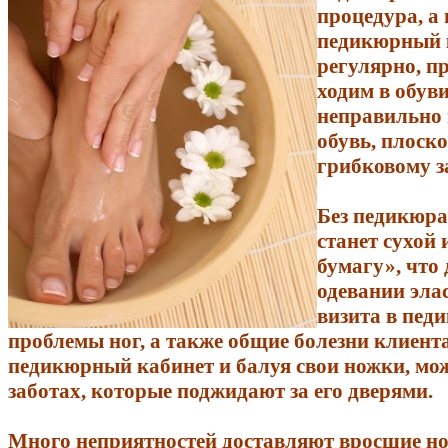
процедура, а 
педикюрный к
регулярно, п
ходим в обуви
неправильно 
обувь, плоск
грибковому з
Без педикюра
станет сухой
бумагу», что
одевании эла
визита в пед
проблемы ног, а также общие болезни клиента
педикюрный кабинет и балуя свои ножки, мож
заботах, которые поджидают за его дверями.
Много неприятностей доставляют вросшие но