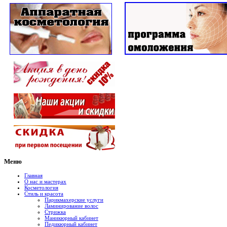
Меню
Главная
О нас и мастерах
Косметология
Стиль и красота
Парикмахерские услуги
Ламинирование волос
Стрижка
Маникюрный кабинет
Педикюрный кабинет