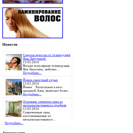
Новости
Секреты красоты от телеведущей
Яны Лапутиной.
13.03.2014
Весьма популярная телеведущая,
Яна Лапутина, любезно...
Подробнее...
Йемен-сказочный отдых
13.03.2014
Йемен Расположен в юго-
западной Азии, включает более...
Подробнее...
Основные элементы окна из
металлопластикового профиля
13.03.2014
Современные окна,
изготавливаемые из
металлопластикового...
Подробнее...