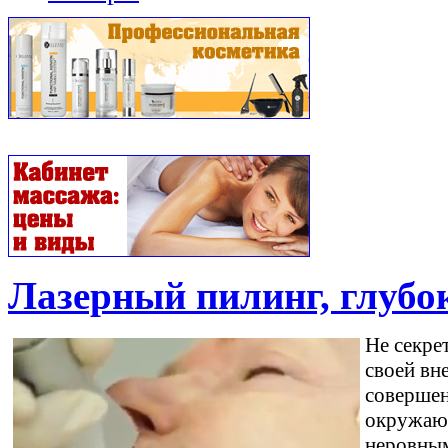
Лазерный пилинг, глубо
Не секре
своей вн
совершен
окружающ
неровным