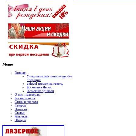
Меню
Главная
Ультразвуковая липосакция без
операции
gehwol косметика геволь
Косметика Янсен
косметика эриксон
О нас и мастерах
Косметология
Стиль и красота
Галерея
Новости
Статьи
Контакты
Обзоры