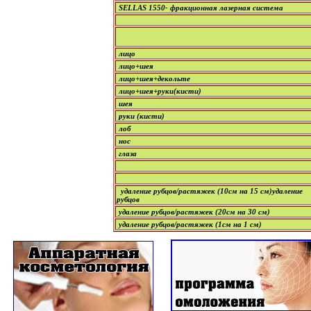
SELLAS 1550- фракционная лазерная система
лицо
лицо+шея
лицо+шея+декольте
лицо+шея+руки(кисти)
шея
руки (кисти)
лоб
нос
глаза
удаление рубцов/растяжек (10см на 15 см)удаление
рубцов
удаление рубцов/растяжек (20см на 30 см)
удаление рубцов/растяжек (1см на 1 см)